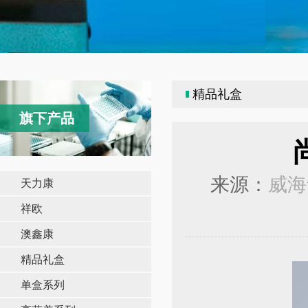
精品礼盒
旗下产品
来源：
威海
天力康
祥欧
澳鑫康
精品礼盒
单盒系列