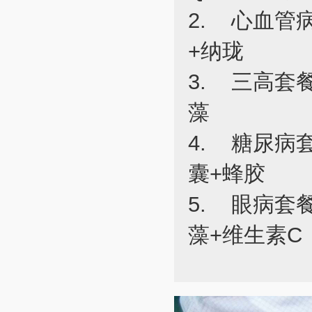
2. 心血管
+纳珑
3. 三高套
藻
4. 糖尿病
囊+蜂胶
5. 眼病套
藻+维生素C