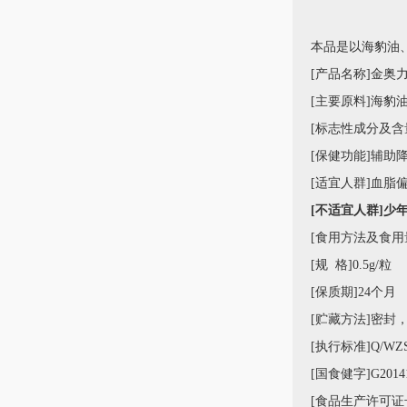
本品是以海豹油
[产品名称]金奥
[主要原料]海豹
[标志性成分及含量
[保健功能]辅助
[适宜人群]血脂
[不适宜人群]少
[食用方法及食用
[规 格]0.5g/粒
[保质期]24个月
[贮藏方法]密封
[执行标准]Q/WZS 
[
国食健字
]G2014
[食品生产许可证