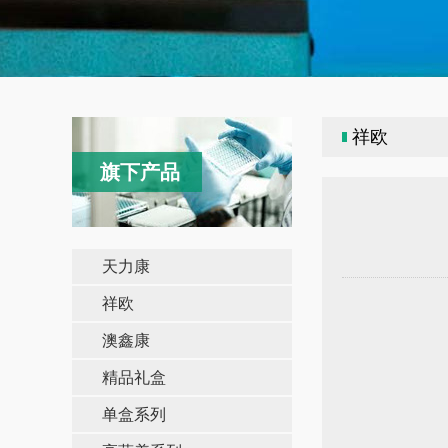
祥欧
旗下产品
天力康
祥欧
澳鑫康
精品礼盒
单盒系列