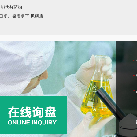
不能代替药物；
日期
、保质期至
]见瓶底
*
*
*