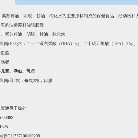
、紫苏籽油、明胶、甘油、纯化水为主要原料制成的保健食品，经动物和
力海豹油紫苏籽油软胶囊
油、紫苏籽油、明胶、甘油、纯化水
]每100g含：二十二碳六烯酸（DHA）6g、二十碳五烯酸（EPA）4.5g、二十
降血脂
偏高者
年儿童、孕妇、乳母
量]每日2次，每次2粒，口服
，置通风干燥处
0088S
1325
号
]SC11337100100209