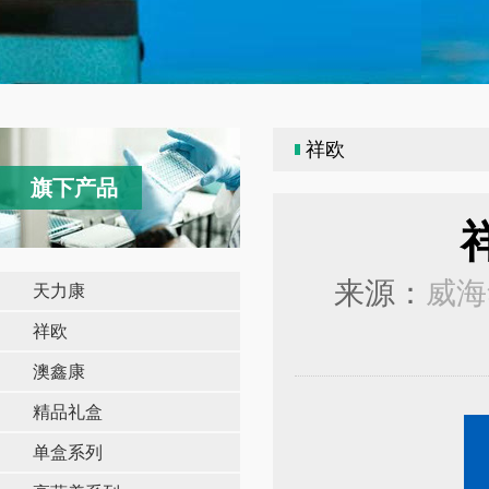
祥欧
旗下产品
来源：
威海
天力康
祥欧
澳鑫康
精品礼盒
单盒系列