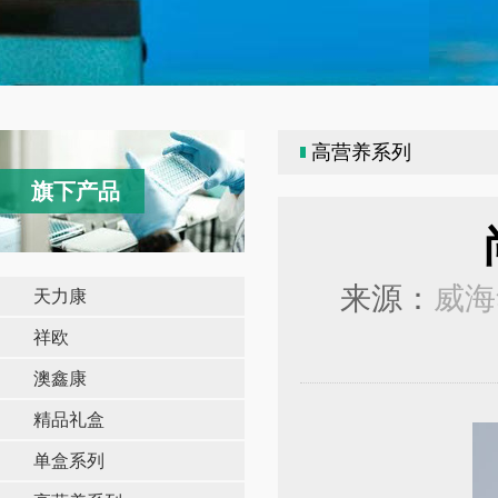
高营养系列
旗下产品
来源：
威海
天力康
祥欧
澳鑫康
精品礼盒
单盒系列