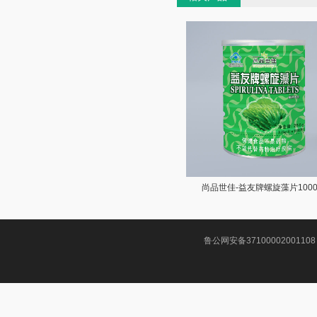
尚品世佳-益友牌螺旋藻片100
鲁公网安备37100002001108