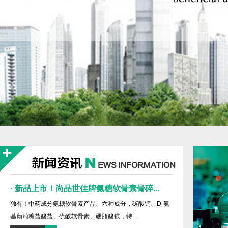
· 新品上市！尚品世佳牌氨糖软骨素骨碎...
独有！中药成分氨糖软骨素产品、六种成分，碳酸钙、D-氨
基葡萄糖盐酸盐、硫酸软骨素、硬脂酸镁，特...