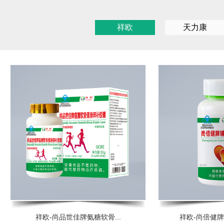
祥欧
天力康
祥欧-尚品世佳牌氨糖软骨...
祥欧-尚倍健牌